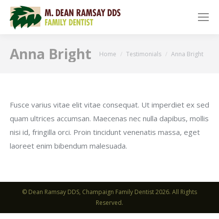
Anna Bright
You are here:
Home
Testimonials
Anna Bright
Fusce varius vitae elit vitae consequat. Ut imperdiet ex sed
quam ultrices accumsan. Maecenas nec nulla dapibus, mollis
nisi id, fringilla orci. Proin tincidunt venenatis massa, eget
laoreet enim bibendum malesuada.
© Dean Ramsay DDS, Champaign Family Dentist 2026. All Rights
Reserved.